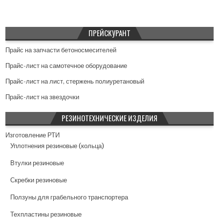
п
о
ПРЕЙСКУРАНТ
з
а
Прайс на запчасти бетоносмесителей
п
Прайс-лист на самотечное оборудование
и
Прайс-лист на лист, стержень полиуретановый
с
Прайс-лист на звездочки
я
РЕЗИНОТЕХНИЧЕСКИЕ ИЗДЕЛИЯ
м
Изготовление РТИ
Уплотнения резиновые (кольца)
Втулки резиновые
Скребки резиновые
Ползуны для грабельного транспортера
Техпластины резиновые