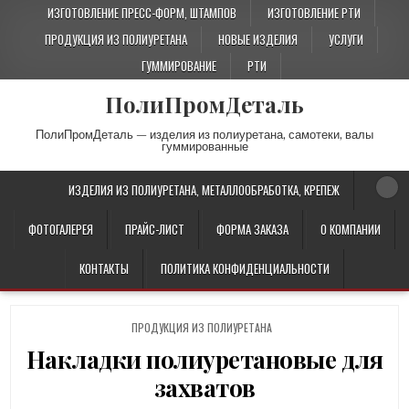
ИЗГОТОВЛЕНИЕ ПРЕСС-ФОРМ, ШТАМПОВ
ИЗГОТОВЛЕНИЕ РТИ
ПРОДУКЦИЯ ИЗ ПОЛИУРЕТАНА
НОВЫЕ ИЗДЕЛИЯ
УСЛУГИ
ГУММИРОВАНИЕ
РТИ
ПолиПромДеталь
ПолиПромДеталь — изделия из полиуретана, самотеки, валы
гуммированные
ИЗДЕЛИЯ ИЗ ПОЛИУРЕТАНА, МЕТАЛЛООБРАБОТКА, КРЕПЕЖ
ФОТОГАЛЕРЕЯ
ПРАЙС-ЛИСТ
ФОРМА ЗАКАЗА
О КОМПАНИИ
КОНТАКТЫ
ПОЛИТИКА КОНФИДЕНЦИАЛЬНОСТИ
P
ПРОДУКЦИЯ ИЗ ПОЛИУРЕТАНА
O
Накладки полиуретановые для
S
T
захватов
E
D