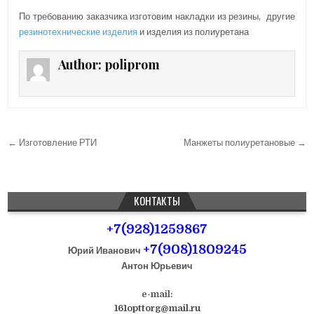
По требованию заказчика изготовим накладки из резины, другие
резинотехнические изделия
и изделия из полиуретана
Author:
poliprom
← Изготовление РТИ
Манжеты полиуретановые →
Н
а
в
КОНТАКТЫ
и
+7(928)1259867
г
+7(908)1809245
а
Юрий Иванович
Антон Юрьевич
ц
и
e-mail:
я
161opttorg@mail.ru