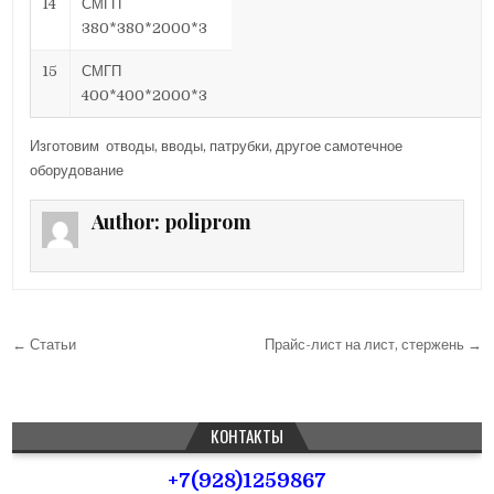
14
СМГП
380*380*2000*3
15
СМГП
400*400*2000*3
Изготовим отводы, вводы, патрубки, другое самотечное
оборудование
Author:
poliprom
← Статьи
Прайс-лист на лист, стержень →
Н
а
в
КОНТАКТЫ
и
+7(928)1259867
г