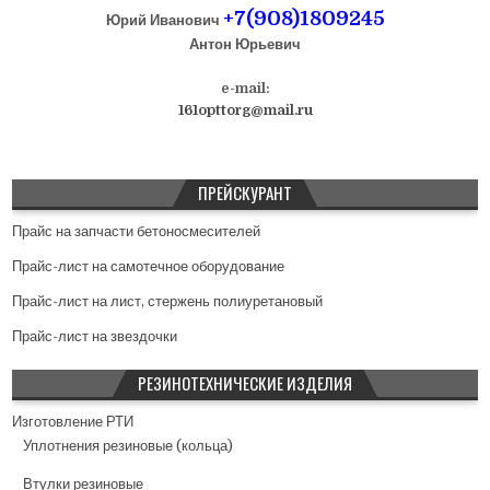
+7(908)1809245
а
Юрий Иванович
Антон Юрьевич
ц
и
e-mail:
я
161opttorg@mail.ru
п
о
ПРЕЙСКУРАНТ
з
а
Прайс на запчасти бетоносмесителей
п
Прайс-лист на самотечное оборудование
и
Прайс-лист на лист, стержень полиуретановый
с
Прайс-лист на звездочки
я
РЕЗИНОТЕХНИЧЕСКИЕ ИЗДЕЛИЯ
м
Изготовление РТИ
Уплотнения резиновые (кольца)
Втулки резиновые