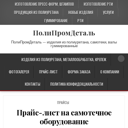
ИЗГОТОВЛЕНИЕ ПРЕСС-ФОРМ, ШТАМПОВ
ИЗГОТОВЛЕНИЕ РТИ
ПРОДУКЦИЯ ИЗ ПОЛИУРЕТАНА
НОВЫЕ ИЗДЕЛИЯ
УСЛУГИ
ГУММИРОВАНИЕ
РТИ
ПолиПромДеталь
ПолиПромДеталь — изделия из полиуретана, самотеки, валы
гуммированные
ИЗДЕЛИЯ ИЗ ПОЛИУРЕТАНА, МЕТАЛЛООБРАБОТКА, КРЕПЕЖ
ФОТОГАЛЕРЕЯ
ПРАЙС-ЛИСТ
ФОРМА ЗАКАЗА
О КОМПАНИИ
КОНТАКТЫ
ПОЛИТИКА КОНФИДЕНЦИАЛЬНОСТИ
P
ПРАЙСЫ
O
Прайс-лист на самотечное
S
T
оборудование
E
D