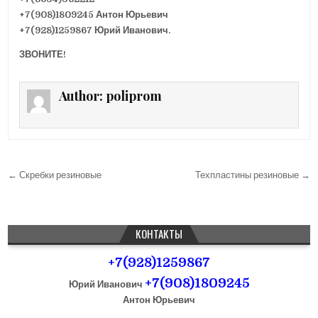
+7(908)1809245 Антон Юрьевич
+7(928)1259867 Юрий Иванович.
ЗВОНИТЕ!
Author:
poliprom
← Скребки резиновые
Техпластины резиновые →
Н
а
в
КОНТАКТЫ
и
+7(928)1259867
г
+7(908)1809245
а
Юрий Иванович
Антон Юрьевич
ц