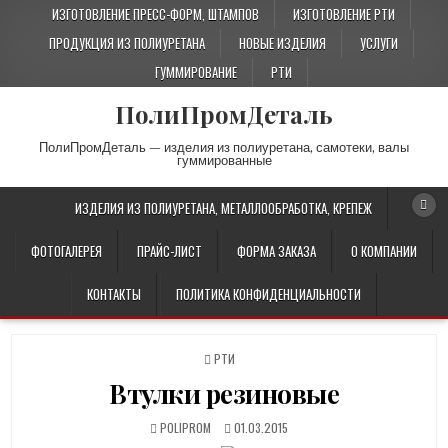
ИЗГОТОВЛЕНИЕ ПРЕСС-ФОРМ, ШТАМПОВ
ИЗГОТОВЛЕНИЕ РТИ
ПРОДУКЦИЯ ИЗ ПОЛИУРЕТАНА
НОВЫЕ ИЗДЕЛИЯ
УСЛУГИ
ГУММИРОВАНИЕ
РТИ
ПолиПромДеталь
ПолиПромДеталь — изделия из полиуретана, самотеки, валы
гуммированные
ИЗДЕЛИЯ ИЗ ПОЛИУРЕТАНА, МЕТАЛЛООБРАБОТКА, КРЕПЕЖ
ФОТОГАЛЕРЕЯ
ПРАЙС-ЛИСТ
ФОРМА ЗАКАЗА
О КОМПАНИИ
КОНТАКТЫ
ПОЛИТИКА КОНФИДЕНЦИАЛЬНОСТИ
P
РТИ
O
Втулки резиновые
S
T
E
POLIPROM
01.03.2015
D