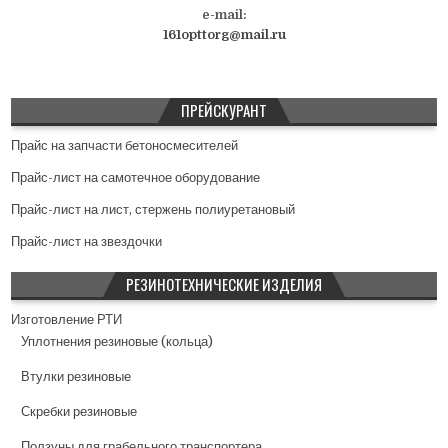
и
e-mail:
я
161opttorg@mail.ru
п
о
ПРЕЙСКУРАНТ
з
а
Прайс на запчасти бетоносмесителей
п
Прайс-лист на самотечное оборудование
и
Прайс-лист на лист, стержень полиуретановый
с
Прайс-лист на звездочки
я
РЕЗИНОТЕХНИЧЕСКИЕ ИЗДЕЛИЯ
м
Изготовление РТИ
Уплотнения резиновые (кольца)
Втулки резиновые
Скребки резиновые
Ползуны для грабельного транспортера