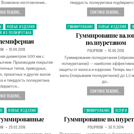
 Возможно изготовление…
твердость полиуретана подбираетс
NUE READING...
CONTINUE READING...
Е
НОВЫЕ ИЗДЕЛИЯ
ГУММИРОВАНИЕ
НОВЫЕ ИЗДЕЛИЯ
У
P
Я ИЗ ПОЛИУРЕТАНА
o
Гуммирование вало
s
демпферная
полиуретаном
t
OM
19.04.2018
POLIPROM
10.06.2016
e
ая диаметром 500 мм с
d
Гуммирование полиуретаном (обрези
ытием. Производим покрытие
i
полиуретаном) — наиболее эффективн
личных типов, приводных,
n
защиты от износа и коррозии. Теперь мы
, прокатных и других валов
валы (покрываем полиуретаном) до 1,5 м
а и твердость полиуретана
до…
дбирается…
CONTINUE READING...
NUE READING...
ИЕ
НОВЫЕ ИЗДЕЛИЯ
ГУММИРОВАНИЕ
УСЛУГИ
P
o
гуммированные
Гуммирование полиуре
s
OM
29.03.2016
POLIPROM
30.11.2014
t