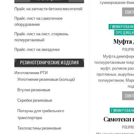
гуммирование 8мм
Прайс на запчасти бетоносмесителей
CONTI
Прайс-лист на самотечное
оборудование
ГУММИРОВАНИ
P
ПРОДУКЦИ
o
Прайс-лист на лист, стержень
s
Муфта 
полиуретановый
t
POLIPR
Прайс-лист на звездочки
e
Муфта демпферн
d
РЕЗИНОТЕХНИЧЕСКИЕ ИЗДЕЛИЯ
полиуретановым покр
i
муфт, роликов раз
n
Изготовление РТИ
протяжных, вырубных
Уплотнения резиновые (кольца)
полиуретаном. Марк
по
Втулки резиновые
CONTI
Скребки резиновые
ГУММИРОВАН
P
Ползуны для грабельного
o
Самотеки 
транспортера
s
POLIPR
Техпластины резиновые
t