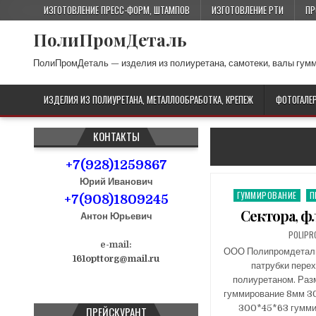
ИЗГОТОВЛЕНИЕ ПРЕСС-ФОРМ, ШТАМПОВ
ИЗГОТОВЛЕНИЕ РТИ
ПР
ПолиПромДеталь
ПолиПромДеталь — изделия из полиуретана, самотеки, валы гум
ИЗДЕЛИЯ ИЗ ПОЛИУРЕТАНА, МЕТАЛЛООБРАБОТКА, КРЕПЕЖ
ФОТОГАЛЕ
КОНТАКТЫ
+7(928)1259867
Юрий Иванович
ГУММИРОВАНИЕ
П
P
+7(908)1809245
o
Сектора, ф
Антон Юрьевич
s
POLIPR
t
e-mail:
ООО Полипромдеталь 
e
161opttorg@mail.ru
патрубки пере
d
полиуретаном. Раз
i
гуммирование 8мм 3
n
300*45*63 гумм
ПРЕЙСКУРАНТ