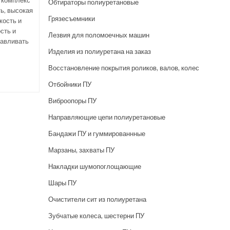
 комплекс
Обтираторы полиуретановые
ь, высокая
Грязесъемники
кость и
сть и
Лезвия для поломоечных машин
тавливать
Изделия из полиуретана на заказ
Восстановление покрытия роликов, валов, колес
Отбойники ПУ
Виброопоры ПУ
Направляющие цепи полиуретановые
Бандажи ПУ и гуммированнные
Марзаны, захваты ПУ
Накладки шумопоглощающие
Шары ПУ
Очистители сит из полиуретана
Зубчатые колеса, шестерни ПУ