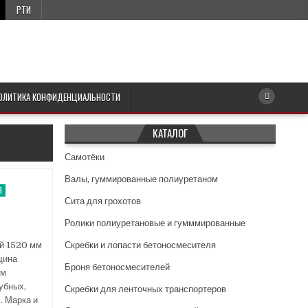
РТИ
ОЛИТИКА КОНФИДЕНЦИАЛЬНОСТИ
КАТАЛОГ
Самотёки
Валы, гуммированные полиуретаном
Я
Сита для грохотов
Ролики полиуретановые и гумммированные
й 1520 мм
Скребки и лопасти бетоносмесителя
щина
Броня бетоносмесителей
им
убных,
Скребки для ленточных транспортеров
. Марка и