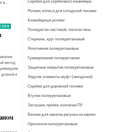
Скребки для скребкового конвейера
я в…
Ролики, колеса для складской техники
Конвейерные ролики
СЛУГИ
Полиуретан листовой, техпластина
в
Стержень, круг полиуретановый
Уплотнения полиуретановые
нивание
Гуммирование полиуретаном
ый метод
Защитные покрытия полиуретановые
 гуммируем
 длиной и
Упругие элементы муфт (звездочки)
Скребки для дорожной техники
Втулки полиуретановые
Заглушки, пробки, колпачки ПУ
Валики для накатки рисунка на кирпич
таном
Оросители полиуретановые