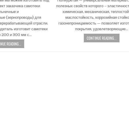
ии мы можем изготовить под
Полиуретан — универсальный материал,
e
ект заказчика самотеки
полезных свойств которого – эластичност
d
льничные и
химическая, механическая, теплостой
i
вые (зернопроводы) для
маслостойкость, коррозийная стойко
n
перерабатывающей отрасли.
газонепроницаемость — позволяет изго
деталь изготовит самотеки
покрытия, удовлетворяющие…
 200 и 300 мм с…
CONTINUE READING...
NUE READING...