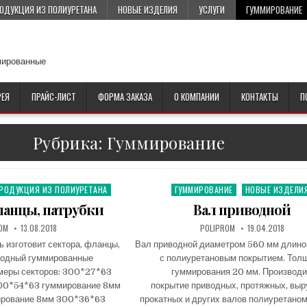
ОДУКЦИЯ ИЗ ПОЛИУРЕТАНА
НОВЫЕ ИЗДЕЛИЯ
УСЛУГИ
ГУММИРОВАНИЕ
мированные
РЕЯ
ПРАЙС-ЛИСТ
ФОРМА ЗАКАЗА
О КОМПАНИИ
КОНТАКТЫ
П
Рубрика: Гуммирование
РОДУКЦИЯ ИЗ ПОЛИУРЕТАНА
ГУММИРОВАНИЕ
НОВЫЕ ИЗДЕЛИ
P
o
ланцы, патрубки
Вал приводной
s
OM
13.08.2018
POLIPROM
19.04.2018
t
изготовит сектора, фланцы,
Вал приводной диаметром 560 мм длино
e
ходный гуммированные
с полиуретановым покрытием. Тол
d
меры секторов: 300*27*63
гуммирования 20 мм. Производ
i
00*54*63 гуммирование 8мм
покрытие приводных, протяжных, выр
n
ирование 8мм 300*36*63
прокатных и других валов полиуретаном