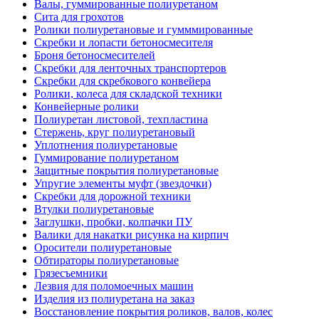
Валы, гуммированные полиуретаном
Сита для грохотов
Ролики полиуретановые и гумммированные
Скребки и лопасти бетоносмесителя
Броня бетоносмесителей
Скребки для ленточных транспортеров
Скребки для скребкового конвейера
Ролики, колеса для складской техники
Конвейерные ролики
Полиуретан листовой, техпластина
Стержень, круг полиуретановый
Уплотнения полиуретановые
Гуммирование полиуретаном
Защитные покрытия полиуретановые
Упругие элементы муфт (звездочки)
Скребки для дорожной техники
Втулки полиуретановые
Заглушки, пробки, колпачки ПУ
Валики для накатки рисунка на кирпич
Оросители полиуретановые
Обтираторы полиуретановые
Грязесъемники
Лезвия для поломоечных машин
Изделия из полиуретана на заказ
Восстановление покрытия роликов, валов, колес