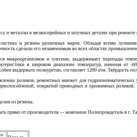
ссу и металлы в мелкосерийных и штучных деталях при ремонте
пластика и резины различных марок. Обладая всеми лучшими
очность сделали его незаменимым во всех областях промышленно
тся микроорганизмов и плесени, выдерживает перепады темпе
ктеристики в широком диапазоне температур, начиная от -6
собен выдержать полиуретан, составляет 1200 атм. Твёрдость п
влении роликов, ремонтных манжет для гидропневматических у
х приспособлений, покрытий приводных и прижимных роликов,
елия из резины.
ать прямо от производителя — компании Полипромдеталь в г. Та
на