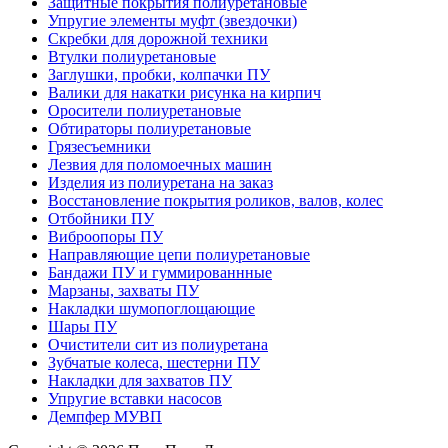
Защитные покрытия полиуретановые
Упругие элементы муфт (звездочки)
Скребки для дорожной техники
Втулки полиуретановые
Заглушки, пробки, колпачки ПУ
Валики для накатки рисунка на кирпич
Оросители полиуретановые
Обтираторы полиуретановые
Грязесъемники
Лезвия для поломоечных машин
Изделия из полиуретана на заказ
Восстановление покрытия роликов, валов, колес
Отбойники ПУ
Виброопоры ПУ
Направляющие цепи полиуретановые
Бандажи ПУ и гуммированнные
Марзаны, захваты ПУ
Накладки шумопоглощающие
Шары ПУ
Очистители сит из полиуретана
Зубчатые колеса, шестерни ПУ
Накладки для захватов ПУ
Упругие вставки насосов
Демпфер МУВП