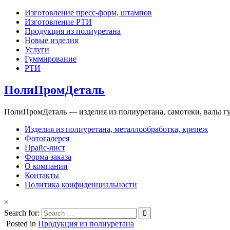
Изготовление пресс-форм, штампов
Изготовление РТИ
Продукция из полиуретана
Новые изделия
Услуги
Гуммирование
РТИ
ПолиПромДеталь
ПолиПромДеталь — изделия из полиуретана, самотеки, валы 
Изделия из полиуретана, металлообработка, крепеж
Фотогалерея
Прайс-лист
Форма заказа
О компании
Контакты
Политика конфиденциальности
×
Search for:
Posted in
Продукция из полиуретана