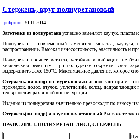
Стержень, круг полиуретановый
poliprom
30.11.2014
Заготовки из полиуретана
успешно заменяют каучук, пластма
Полиуретан — современный заменитель металла, каучука, 
распространение. Высокая износостойкость, эластичность и пр
Полиуретан прочнее металла, устойчив к вибрации, не бои
химическим реакциям. При полиуретан сохраняет свои хара
выдерживать даже 150°С. Максимальное давление, которое спо
Стержень, цилиндр полиуретановый
используют при изгото
прокладок, полос, втулок, уплотнений, колец, направляющи
тел вращения различной конфигурации.
Изделия из полиуретана значительно превосходят по износу изд
Стержень(цилиндр) и круг полиуретановый
Вы можете заказ
ПРАЙС-ЛИСТ. ПОЛИУРЕТАН: ЛИСТ, СТЕРЖЕНЬ
Це