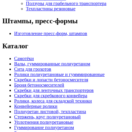
Ползуны для грабельного транспортера
Техпластины резиновые
Штампы, пресс-формы
Изготовление пресс-форм, штампов
Каталог
Самотёки
Валы, гуммированные полиуретаном
Сита для грохотов
Ролики полиуретановые и гумммированные
Скребки и лопасти бетоносмесителя
Броня бетоносмесителей
Скребки для ленточных транспортеров
Скребки для скребкового конвейера
Ролики, колеса для складской техники
Конвейерные ролики
Полиуретан листовой, техпластина
Стержень, круг полиуретановый
Уплотнения полиуретановые
Гуммирование полиуретаном