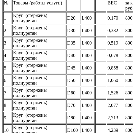
№
Товары (работы,услуги)
ВЕС
за к
руб
Круг (стержень)
1
D20
L400
0.170
800
полиуретан
Круг (стержень)
2
D30
L400
0,382
800
полиуретан
Круг (стержень)
3
D35
L400
0,519
800
полиуретан
Круг (стержень)
4
D40
L400
0,678
800
полиуретан
Круг (стержень)
5
D45
L400
0,858
800
полиуретан
Круг (стержень)
6
D50
L400
1,060
800
полиуретан
Круг (стержень)
7
D60
L400
1,526
800
полиуретан
Круг (стержень)
8
D70
L400
2,077
800
полиуретан
Круг (стержень)
9
D80
L400
2,713
800
полиуретан
Круг (стержень)
10
D100
L400
4,239
800
полиуретан