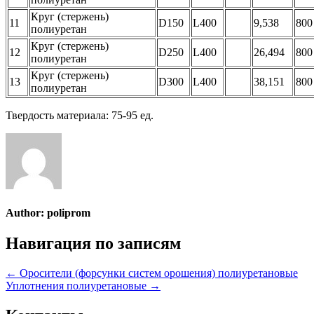
Круг (стержень)
11
D150
L400
9,538
800
полиуретан
Круг (стержень)
12
D250
L400
26,494
800
полиуретан
Круг (стержень)
13
D300
L400
38,151
800
полиуретан
Твердость материала: 75-95 ед.
Author:
poliprom
Навигация по записям
← Оросители (форсунки систем орошения) полиуретановые
Уплотнения полиуретановые →