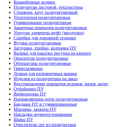
Конвейерные ролики
Полиуретан листовой, техпластина
Стержень, круг полиуретановый
Уплотнения полиуретановые
Гуммирование полиуретаном
Защитные покрытия полиуретановые
Упругие элементы муфт (звездочки)
Скребки для дорожной техники
Втулки полиуретановые
Заглушки, пробки, колпачки ПУ
Валики для накатки рисунка на кирпич
Оросители полиуретановые
Обтираторы полиуретановые
Грязесъемники
Лезвия для поломоечных машин
Изделия из полиуретана на заказ
Восстановление покрытия роликов, валов, колес
Отбойники ПУ
Виброопоры ПУ
Направляющие цепи полиуретановые
Бандажи ПУ и гуммированнные
Марзаны, захваты ПУ
Накладки шумопоглощающие
Шары ПУ
Очистители сит из полиуретана