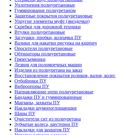
Уплотнения полиуретановые
Гуммирование полиуретаном
Защитные покрытия полиуретановые
Упругие элементы муфт (звездочки)
Скребки для дорожной техники
Втулки полиуретановые
Заглушки, пробки, колпачки ПУ
Валики для накатки рисунка на кирпич
Оросители полиуретановые
Обтираторы полиуретановые
Грязесъемники
Лезвия для поломоечных машин
Изделия из полиуретана на заказ
Восстановление покрытия роликов, валов, колес
Отбойники ПУ
Виброопоры ПУ
Направляющие цепи полиуретановые
Бандажи ПУ и гуммированнные
Марзаны, захваты ПУ
Накладки шумопоглощающие
Шары ПУ
Очистители сит из полиуретана
Зубчатые колеса, шестерни ПУ
Накладки для захватов ПУ