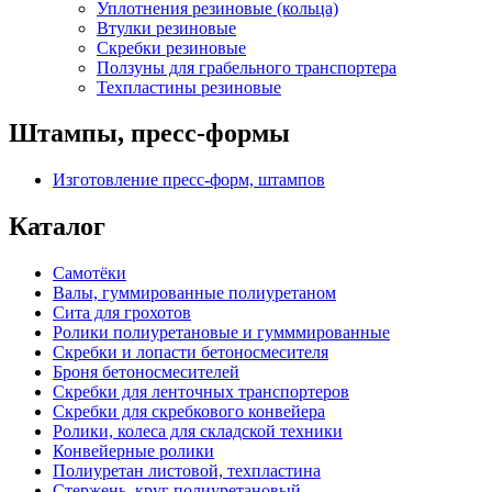
Уплотнения резиновые (кольца)
Втулки резиновые
Скребки резиновые
Ползуны для грабельного транспортера
Техпластины резиновые
Штампы, пресс-формы
Изготовление пресс-форм, штампов
Каталог
Самотёки
Валы, гуммированные полиуретаном
Сита для грохотов
Ролики полиуретановые и гумммированные
Скребки и лопасти бетоносмесителя
Броня бетоносмесителей
Скребки для ленточных транспортеров
Скребки для скребкового конвейера
Ролики, колеса для складской техники
Конвейерные ролики
Полиуретан листовой, техпластина
Стержень, круг полиуретановый